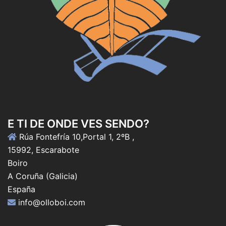
E TI DE ONDE VES SENDO?
Rúa Fontefría 10,Portal 1, 2ºB ,
15992, Escarabote
Boiro
A Coruña (Galicia)
España
info@olloboi.com