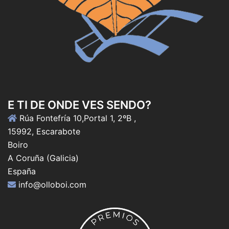
E TI DE ONDE VES SENDO?
Rúa Fontefría 10,Portal 1, 2ºB ,
15992, Escarabote
Boiro
A Coruña (Galicia)
España
info@olloboi.com