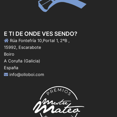
E TI DE ONDE VES SENDO?
Rúa Fontefría 10,Portal 1, 2ºB ,
15992, Escarabote
Boiro
A Coruña (Galicia)
España
info@olloboi.com