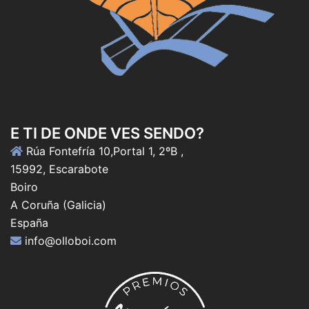
E TI DE ONDE VES SENDO?
Rúa Fontefría 10,Portal 1, 2ºB ,
15992, Escarabote
Boiro
A Coruña (Galicia)
España
info@olloboi.com