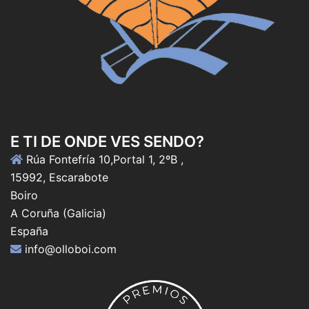
E TI DE ONDE VES SENDO?
Rúa Fontefría 10,Portal 1, 2ºB ,
15992, Escarabote
Boiro
A Coruña (Galicia)
España
info@olloboi.com