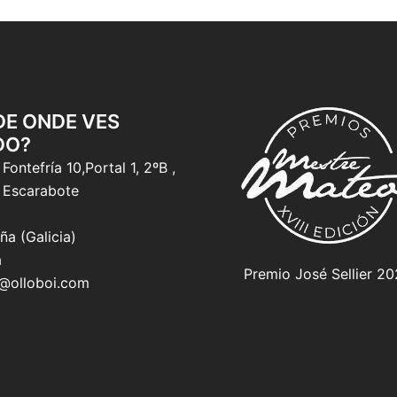
 DE ONDE VES
DO?
Fontefría 10,Portal 1, 2ºB ,
 Escarabote
ña (Galicia)
a
Premio José Sellier 2
o@olloboi.com