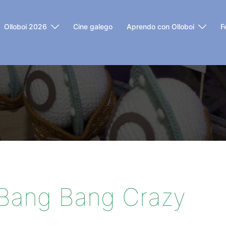
Olloboi 2026
Cine galego
Aprendo con Olloboi
F
Bang Bang Crazy