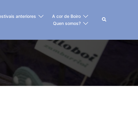
estivais anteriores
A cor de Boiro
Buscar
Quen somos?