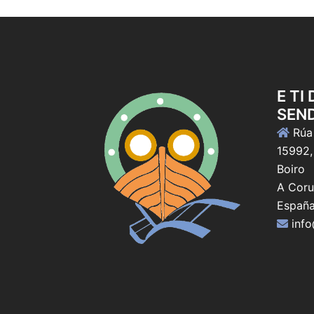
E TI
SEN
Rúa 
15992,
Boiro
A Coru
Españ
inf