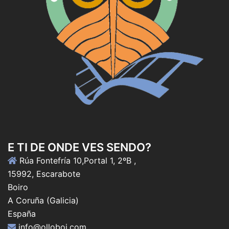
E TI DE ONDE VES SENDO?
Rúa Fontefría 10,Portal 1, 2ºB ,
15992, Escarabote
Boiro
A Coruña (Galicia)
España
info@olloboi.com