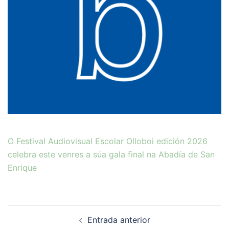
O Festival Audiovisual Escolar Olloboi edición 2026
celebra este venres a súa gala final na Abadía de San
Enrique
Navegación
Entrada anterior
de