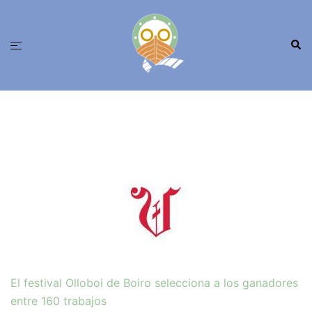
Saltar
ao
Busc
contido
Alternar
menú
El festival Olloboi de Boiro selecciona a los ganadores
entre 160 trabajos