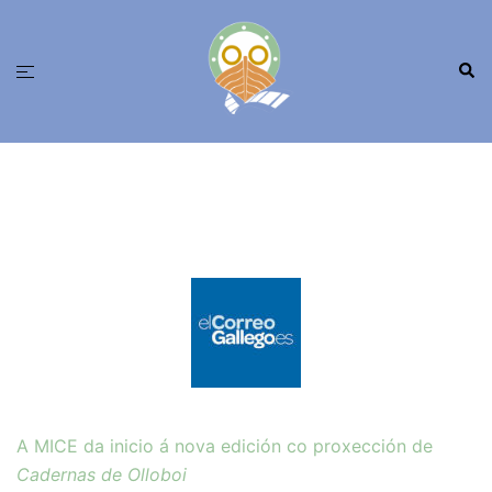
Saltar
ao
Busc
contido
Alternar
menú
A MICE da inicio á nova edición co proxección de
Cadernas de Olloboi