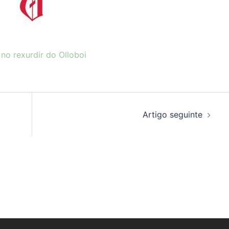
 no rexurdir do Olloboi
Artigo seguinte