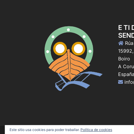
E TI
SEN
Rúa 
15992,
Boiro
A Coru
Españ
inf
Este sitio usa cookies para poder traballar.
Política de cookies