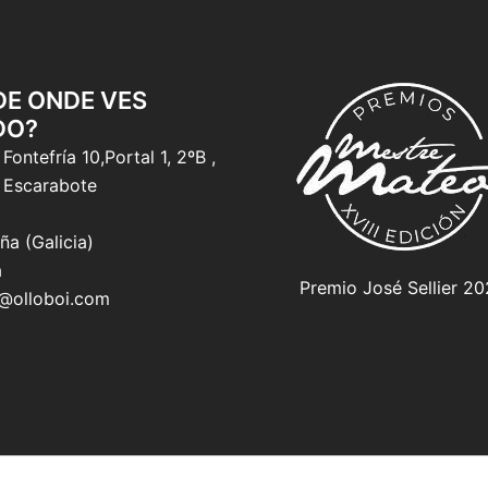
 DE ONDE VES
DO?
Fontefría 10,Portal 1, 2ºB ,
 Escarabote
ña (Galicia)
a
Premio José Sellier 2
o@olloboi.com