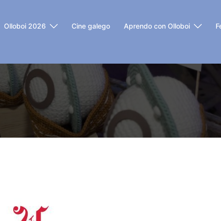
Olloboi 2026
Cine galego
Aprendo con Olloboi
F