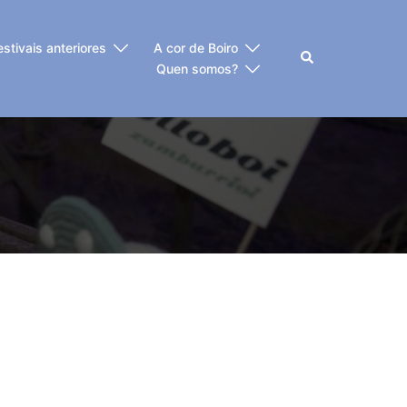
estivais anteriores
A cor de Boiro
Buscar
Quen somos?