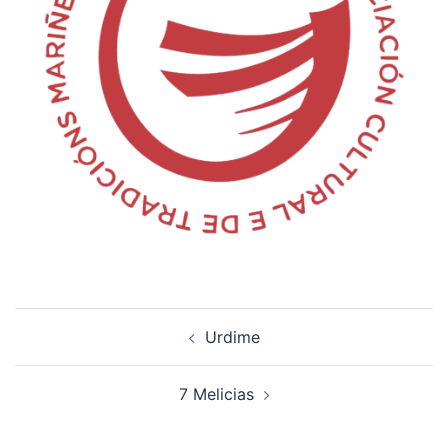
Navegación
Urdime
de
artigos
7 Melicias