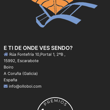
E TI DE ONDE VES SENDO?
Rúa Fontefría 10,Portal 1, 2ºB ,
15992, Escarabote
Boiro
A Coruña (Galicia)
España
info@olloboi.com