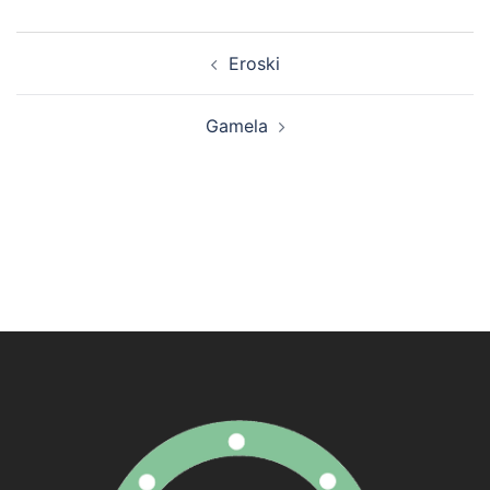
Navegación
Eroski
de
artigos
Gamela