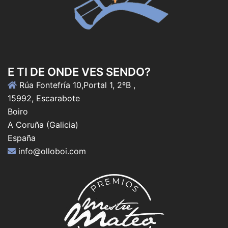
E TI DE ONDE VES SENDO?
Rúa Fontefría 10,Portal 1, 2ºB ,
15992, Escarabote
Boiro
A Coruña (Galicia)
España
info@olloboi.com