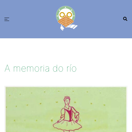
Saltar
ao
Busc
contido
Alternar
menú
A memoria do río