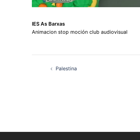
IES As Barxas
Animacion stop moción club audiovisual
Navegación
Palestina
de
artigos