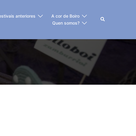
estivais anteriores
A cor de Boiro
Buscar
Quen somos?