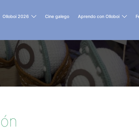
Olloboi 2026
Cine galego
Aprendo con Olloboi
F
lón