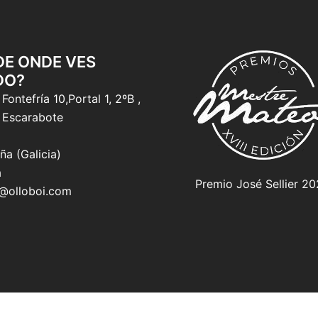
 DE ONDE VES
DO?
Fontefría 10,Portal 1, 2ºB ,
 Escarabote
ña (Galicia)
a
Premio José Sellier 2
o@olloboi.com