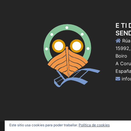
E TI
SEN
Rúa 
15992,
Boiro
A Coru
Españ
inf
Este sitio usa cookies para poder traballar.
Política de cookies