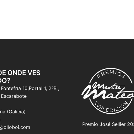
 DE ONDE VES
DO?
Fontefría 10,Portal 1, 2ºB ,
 Escarabote
ña (Galicia)
a
Premio José Sellier 2
o@olloboi.com