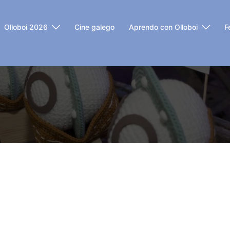
Olloboi 2026
Cine galego
Aprendo con Olloboi
F