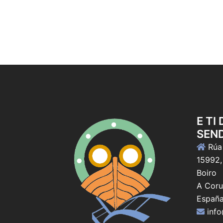
artigos
E TI
SEN
Rúa 
15992,
Boiro
A Coru
Españ
inf