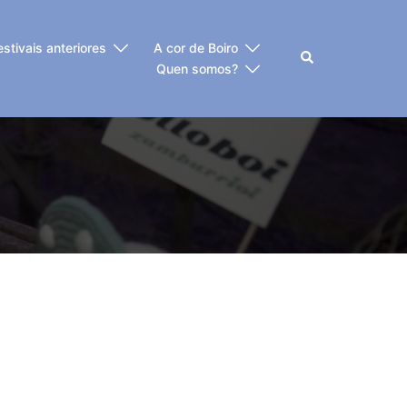
estivais anteriores
A cor de Boiro
Buscar
Quen somos?