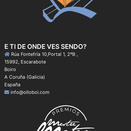
E TI DE ONDE VES SENDO?
Rúa Fontefría 10,Portal 1, 2ºB ,
15992, Escarabote
Boiro
A Coruña (Galicia)
España
info@olloboi.com