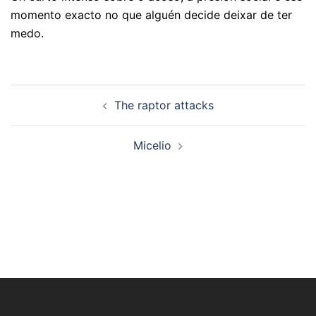
momento exacto no que alguén decide deixar de ter
medo.
Navegación
The raptor attacks
de
artigos
Micelio