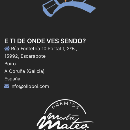
E TI DE ONDE VES SENDO?
Rúa Fontefría 10,Portal 1, 2ºB ,
15992, Escarabote
Boiro
A Coruña (Galicia)
España
info@olloboi.com