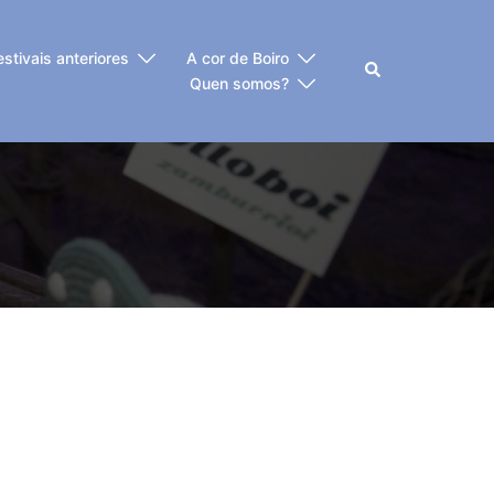
estivais anteriores
A cor de Boiro
Buscar
Quen somos?