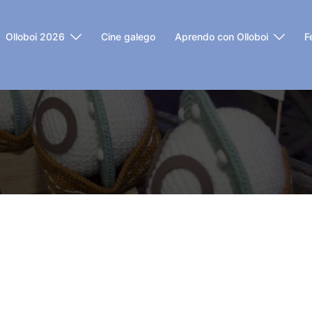
Olloboi 2026
Cine galego
Aprendo con Olloboi
F