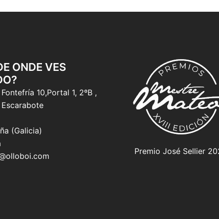
 DE ONDE VES
DO?
Fontefría 10,Portal 1, 2ºB ,
 Escarabote
ña (Galicia)
a
Premio José Sellier 2
o@olloboi.com