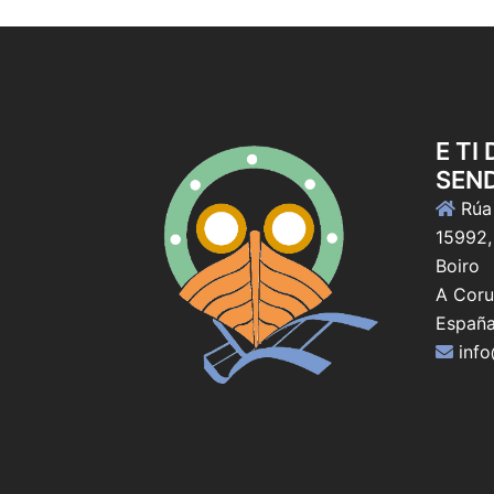
E TI
SEN
Rúa 
15992,
Boiro
A Coru
Españ
inf