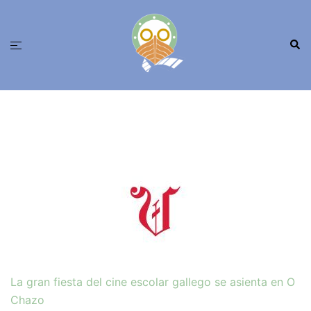
Saltar
ao
Busc
contido
Alternar
menú
La gran fiesta del cine escolar gallego se asienta en O
Chazo