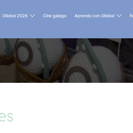
Olloboi 2026
Cine galego
Aprendo con Olloboi
F
es