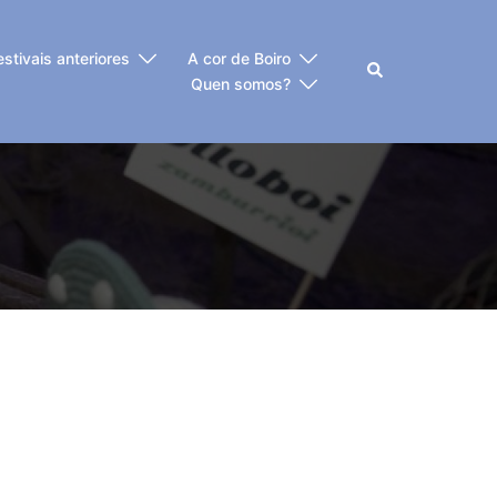
estivais anteriores
A cor de Boiro
Buscar
Quen somos?