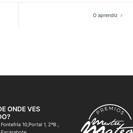
O aprendiz
 DE ONDE VES
DO?
Fontefría 10,Portal 1, 2ºB ,
 Escarabote